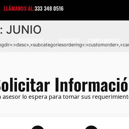
LLÁMANOS AL:
333 348 0516
:
JUNIO
PRODUCTOS
SERVICIOS
COMPLEMENTOS
ringdir»:»desc»,»subcategoriesordering»:»customorder»,»ca
olicitar Informaci
 asesor lo espera para tomar sus requerimient