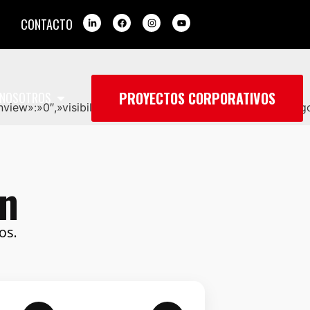
CONTACTO
PROYECTOS CORPORATIVOS
NOSOTROS
nview»:»0″,»visibility»:»-1″,»category_password»:»»,»cate
ón
os.