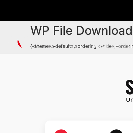
WP File Download
{«theme»:»default»,»ordering»:»title»,»orde
S
Un